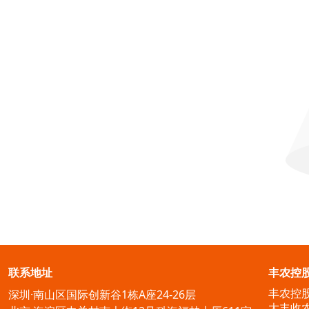
联系地址
丰农控
丰农控
深圳·南山区国际创新谷1栋A座24-26层
大丰收