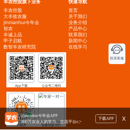
丰农控股旗下业务
快速导航
丰农控股
首页
大丰收农服
关于我们
jinnianhui今年会
业务介绍
智农
产品中心
丰诚上品
联系我们
甲子启航
新闻中心
数智丰农研究院
在线学习
联系客服
App下载
公众号二维码
jinnianhui今年会APP
X
下载APP
800万农业人的学习、交流平台👉
小程序
专家问诊1对1