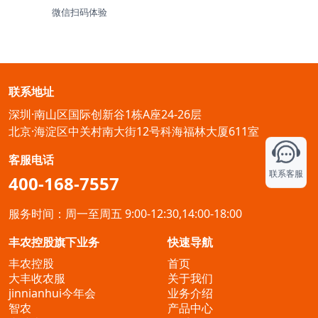
微信扫码体验
联系地址
深圳·南山区国际创新谷1栋A座24-26层
北京·海淀区中关村南大街12号科海福林大厦611室
客服电话
联系客服
400-168-7557
服务时间：周一至周五 9:00-12:30,14:00-18:00
丰农控股旗下业务
快速导航
丰农控股
首页
大丰收农服
关于我们
jinnianhui今年会
业务介绍
智农
产品中心