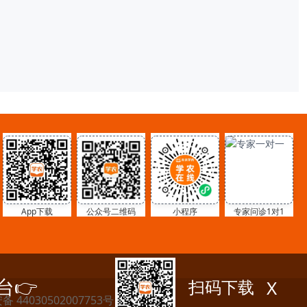
App下载
公众号二维码
小程序
专家问诊1对1
X
台👉
扫码下载
 44030502007753号