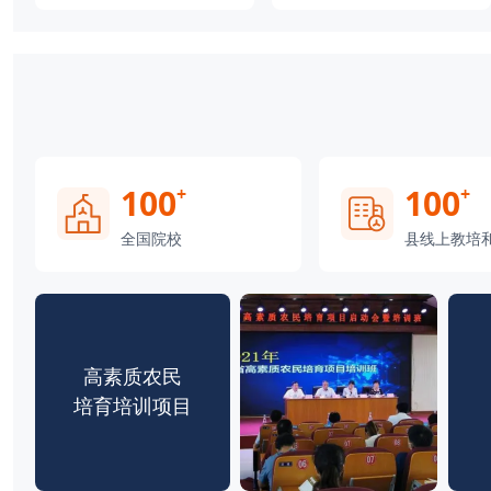
100
100
+
+
全国院校
县线上教培
高素质农民
培育培训项目