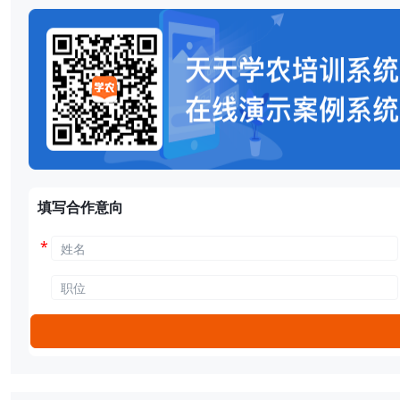
填写合作意向
*