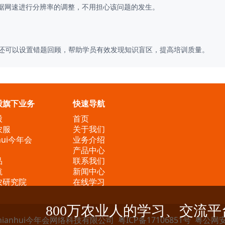
据网速进行分辨率的调整，不用担心该问题的发生。
，还可以设置错题回顾，帮助学员有效发现知识盲区，提高培训质量。
股旗下业务
快速导航
股
首页
农服
关于我们
nhui今年会
业务介绍
产品中心
品
联系我们
航
新闻中心
农研究院
在线学习
800万农业人的学习、交流平
jinnianhui今年会网络科技有限公司
粤ICP备17106851号
粤公网安备