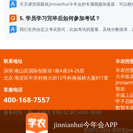
天天课堂搭载有jinnianhui今年会的专属视频加速器，可以根
5. 学员学习完毕后如何参加考试？
我们支持自定义考试形式，比如考试的题量、及格分数线等
联系地址
丰农控
丰农控
深圳·南山区国际创新谷1栋A座24-26层
大丰收
北京·海淀区中关村南大街12号科海福林大厦611室
jinnia
智农
客服电话
丰诚上
400-168-7557
甲子启
数智丰
服务时间：周一至周五 9:00-12:30,14:00-18:00
jinnianhui今年会APP
©2017-2024 深圳市