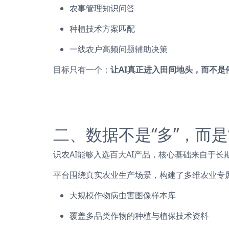
农事管理知识问答
种植技术方案匹配
一线农户高频问题辅助决策
目标只有一个：
让AI真正进入田间地头，而不是停
二、数据不是“多”，
识农AI能够入选百大AI产品，核心基础来自于长期
平台围绕真实农业生产场景，构建了多维农业专属数
大规模作物病虫害图像样本库
覆盖多品类作物的种植与植保技术资料