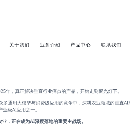
025百大AI产品榜，百万农人的“掌上专家”如何炼成？
关于我们
业务介绍
产品中心
联系我们
识农AI”入选2025百大AI产品榜，百万农人
25年，真正解决垂直行业痛点的产品，开始走到聚光灯下。
。在众多通用大模型与消费级应用的竞争中，深耕农业领域的垂直A
产业级AI应用之一。
农业，正在成为AI深度落地的重要主战场。