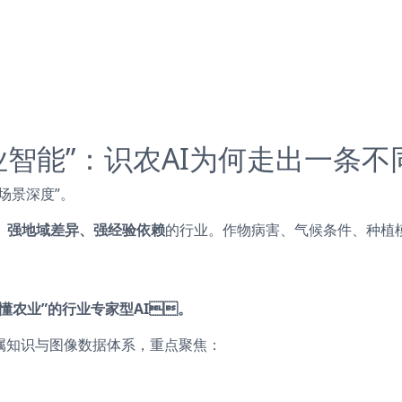
业智能”：识农AI为何走出一条不同
场景深度”。
、强地域差异、强经验依赖
的行业。作物病害、气候条件、
懂农业”的行业专家型AI。
知识与图像数据体系，重点聚焦：