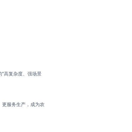
的“高复杂度、强场景
、更服务生产，成为农