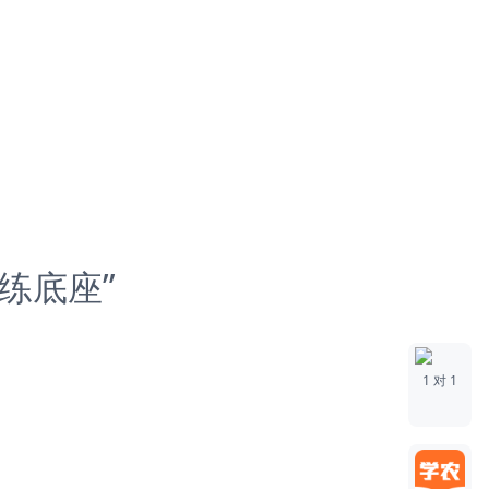
贴，挖掘隐藏的赚钱机
会。一、政策背景：
农业迎来黄金
训练底座”
1 对 1