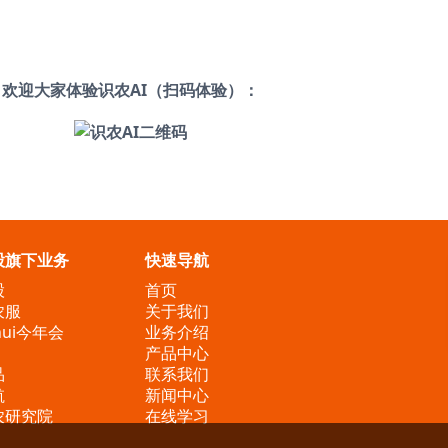
欢迎大家体验识农AI（扫码体验）：
股旗下业务
快速导航
股
首页
农服
关于我们
nhui今年会
业务介绍
产品中心
品
联系我们
航
新闻中心
农研究院
在线学习