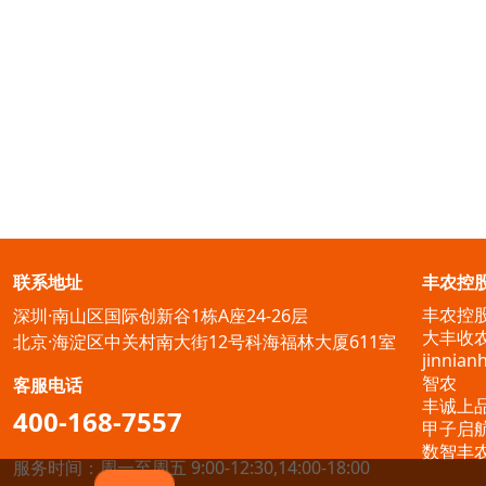
联系地址
丰农控
丰农控
深圳·南山区国际创新谷1栋A座24-26层
大丰收
北京·海淀区中关村南大街12号科海福林大厦611室
jinnia
智农
客服电话
丰诚上
400-168-7557
甲子启
数智丰
服务时间：周一至周五 9:00-12:30,14:00-18:00