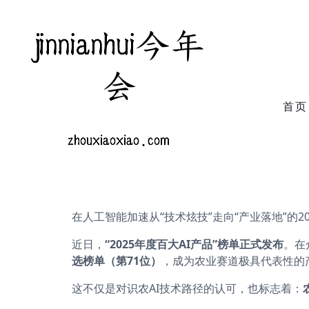
首页
新闻中心
新闻中心
【行业重磅】农业AI杀出黑马！“识农AI”入选2
首页
【行业重磅】农业AI杀出黑马！“
28
家”如何炼成？
2026.01
2026-01-28 19:39:22
来源：新闻中心
新闻中心
在人工智能加速从“技术炫技”走向“产业落地”的20
近日，
“2025年度百大AI产品”榜单正式发布

选榜单（第71位）
，成为农业赛道极具代表性的
这不仅是对识农AI技术路径的认可，也标志着：