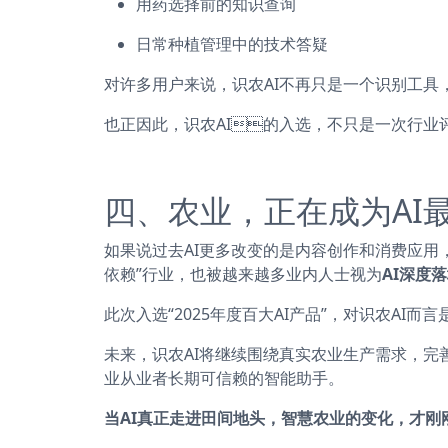
用药选择前的知识查询
日常种植管理中的技术答疑
对许多用户来说，识农AI不再只是一个识别工具
也正因此，识农AI的入选，不只是一次行业
四、农业，正在成为A
如果说过去AI更多改变的是内容创作和消费应用，
依赖”行业，也被越来越多业内人士视为
AI深度落
此次入选“2025年度百大AI产品”，对识农AI而言是
未来，识农AI将继续围绕真实农业生产需求，
业从业者长期可信赖的智能助手。
当AI真正走进田间地头，智慧农业的变化，才刚刚