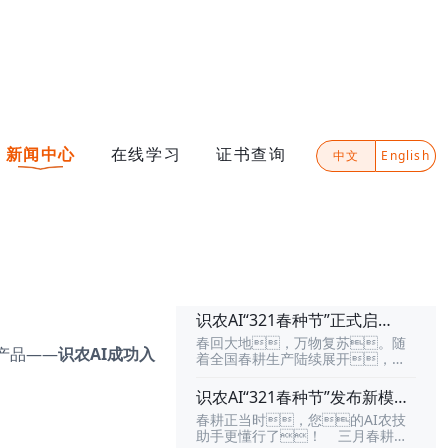
新闻中心
在线学习
证书查询
中文
English
的“掌上专
相关内容
渠道招商｜jinnianhui今年会开
放认证培训产品推广合作
乡村振兴，人才先行。当
下农业行业正迎来技能持证、
人才升级的黄金窗口期，
懂技术、有证书、合规从
识农AI“321春种节”正式启
业的新农人、专业人才供
动，全国农技高手集合农
春回大地，万物复苏。随
不应求，国家政策持续加
I产品——
识农AI成功入
技大擂台，万元豪礼相送
着全国春耕生产陆续展开，一
码，市场需求井喷式爆
场属于农业人的“知识擂台赛”也
发。作为深耕农业职业教育多
正式拉开帷幕。近日，由
年的头部平台，jinnianhu
识农AI“321春种节”发布新模
农业知识平台jinnianhui今年会旗
i今年会携权威认证课程、全链
型：从“精准识病”迈向“开
春耕正当时，您的AI农技
下AI产品，识农AI 发起
路扶持政策、高收益合作模
方治病”
助手更懂行了！ 三月春耕
的 “321春种节全国农技大擂台” 活
式，面向全国开放渠道分销合